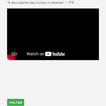
“À descoberta das rochas e minerais” – 7ºB
VOLTAR