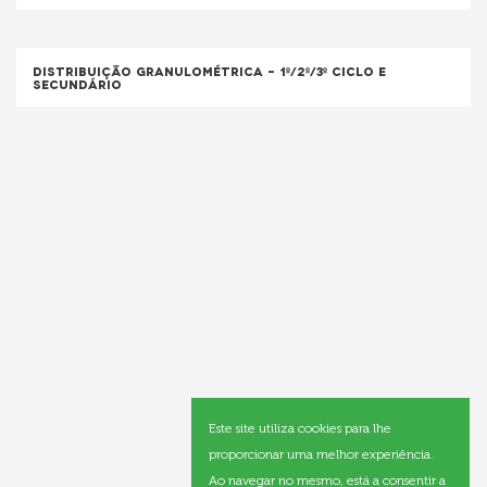
Distribuição Granulométrica – 1º/2º/3º ciclo e
Secundário
Este site utiliza cookies para lhe
proporcionar uma melhor experiência.
Ao navegar no mesmo, está a consentir a