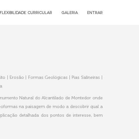
FLEXIBILIDADE CURRICULAR
GALERIA
ENTRAR
to | Erosão | Formas Geológicas | Pias Salineiras |
ua
umento Natural do Alcantilado de Montedor onde
 geoformas na paisagem de modo a descobrir qual a
xplicação detalhada dos pontos de interesse, bem