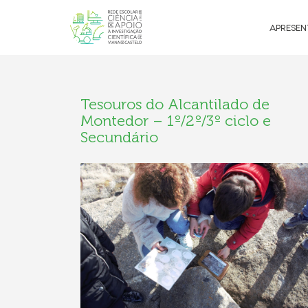
APRESE
Tesouros do Alcantilado de
Montedor – 1º/2º/3º ciclo e
Secundário