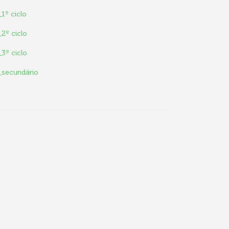
1º ciclo
2º ciclo
3º ciclo
r_secundário