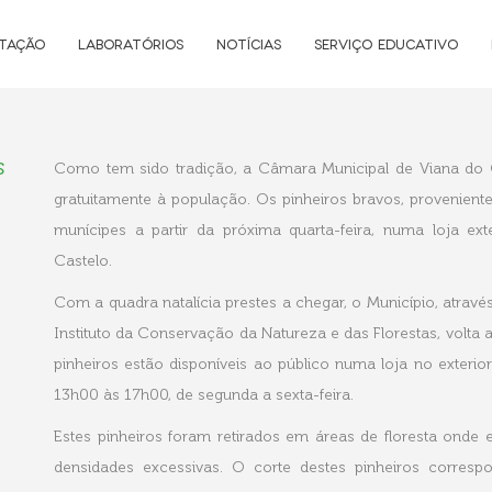
NTAÇÃO
LABORATÓRIOS
NOTÍCIAS
SERVIÇO EDUCATIVO
s
Como tem sido tradição, a Câmara Municipal de Viana do Cas
gratuitamente à população. Os pinheiros bravos, provenient
munícipes a partir da próxima quarta-feira, numa loja ex
Castelo.
Com a quadra natalícia prestes a chegar, o Município, atrav
Instituto da Conservação da Natureza e das Florestas, volta a 
pinheiros estão disponíveis ao público numa loja no exter
13h00 às 17h00, de segunda a sexta-feira.
Estes pinheiros foram retirados em áreas de floresta onde 
densidades excessivas. O corte destes pinheiros corre