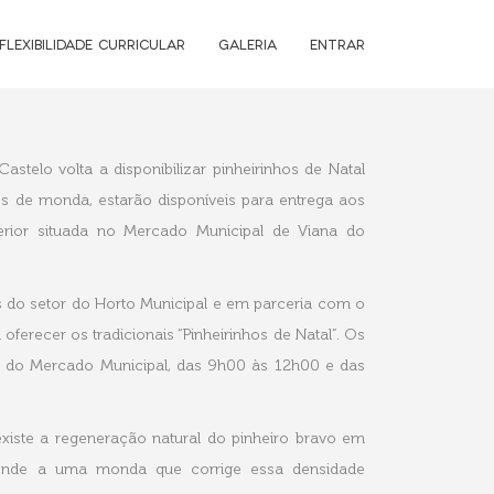
FLEXIBILIDADE CURRICULAR
GALERIA
ENTRAR
telo volta a disponibilizar pinheirinhos de Natal
es de monda, estarão disponíveis para entrega aos
terior situada no Mercado Municipal de Viana do
és do setor do Horto Municipal e em parceria com o
oferecer os tradicionais “Pinheirinhos de Natal”. Os
ior do Mercado Municipal, das 9h00 às 12h00 e das
existe a regeneração natural do pinheiro bravo em
sponde a uma monda que corrige essa densidade