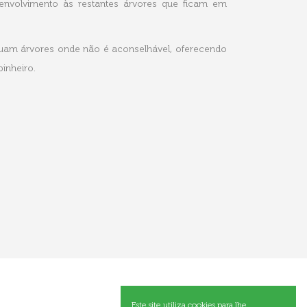
nvolvimento às restantes árvores que ficam em
ruam árvores onde não é aconselhável, oferecendo
inheiro.
Este site utiliza cookies para lhe