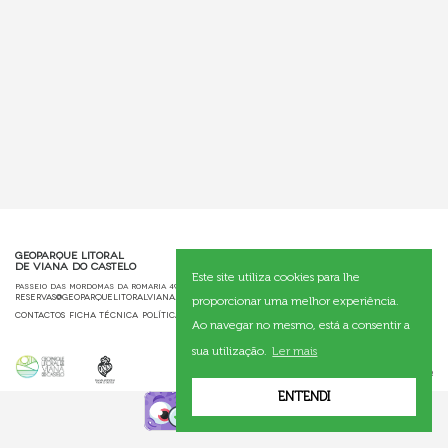
Geoparque Litoral
de Viana do Castelo
Este site utiliza cookies para lhe
Passeio das Mordomas da Romaria 4904-877 Viana do Castelo 258 821 091
reservas@geoparquelitoralviana.pt
proporcionar uma melhor experiência.
Contactos
Ficha Técnica
Política de Privacidade
Entrar
Ao navegar no mesmo, está a consentir a
sua utilização.
Ler mais
ENTENDI